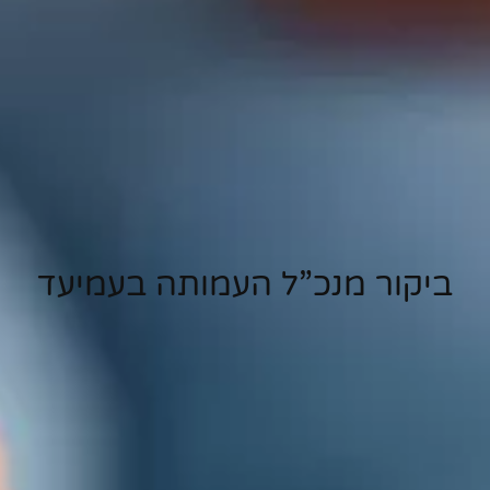
ביקור מנכ”ל העמותה בעמיעד