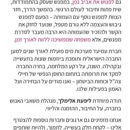
גם
לפגוש את אביב גפן
, במפגש שעסק בהתמודדות,
שיח פתוח וחיבור לעולם הרגשי. בהמשך הדרך, חזר
הצוות למפגש נוסף עם העמותה – הפעם למפגש
גיבוש והעצמה ללא גורם מטפל, שנועד לחזק את
הקשר ולהזכיר שהעמותה היא הרבה מעבר לסדרת
מפגשים, אלא
משפחה שממשיכה ללוות לאורך זמן.
חברת עמיעד מערכות מים פועלת לאורך שנים למען
החברה הישראלית ותומכת ביוזמות שונות בתעשייה
ובקהילה. השנה, על רקע המלחמה, בחרה החברה
למקד את תרומתה בתחום החוסן הנפשי של חיילי
צה”ל וכוחות הביטחון – ואנו מודים על הבחירה ועל
האמון בפעילות שלנו.
תודה מיוחדת
ליפעת אלימלך
, מנהלת משאבי האנוש
בחברה, על החיבור, ההזמנה והליווי.
אנחנו מזמינים גם ארגונים וחברות נוספות להצטרף
אלינו – לקחת חלק בעשייה, לתמוך, ולהיות שותפים