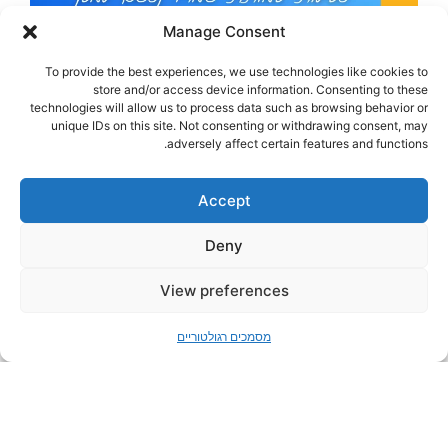
Manage Consent
To provide the best experiences, we use technologies like cookies to
store and/or access device information. Consenting to these
technologies will allow us to process data such as browsing behavior or
unique IDs on this site. Not consenting or withdrawing consent, may
adversely affect certain features and functions.
Accept
Deny
פתח סר
View preferences
מסמכים רגולטוריים
קחו חלק בקהילה
עזרו לנו לעזור