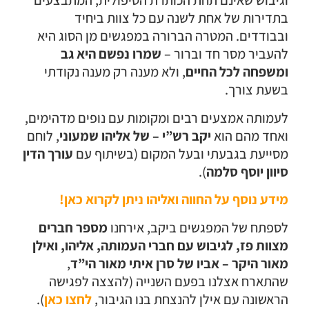
וגיבוש שאינם תחת הכותרת הטיפולית, המתבצעים
בתדירות של אחת לשנה עם כל צוות ביחיד
ובבודדים. המטרה הברורה במפגשים מן הסוג היא
להעביר מסר חד וברור –
שמרו נפשם היא גב
ומשפחה לכל החיים
, ולא מענה רק מענה נקודתי
בשעת צורך.
לעמותה אמצעים רבים ומקומות עם נופים מדהימים,
ואחד מהם הוא
יקב רש”י – של אליהו שמעוני
, לוחם
מסייעת בגבעתי ובעל המקום (בשיתוף עם
עורך הדין
סיוון יוסף סלמה
).
מידע נוסף על החווה ואליהו ניתן לקרוא כאן!
לספתח של המפגשים ביקב, אירחנו
מספר חברים
מצוות פז, לגיבוש עם חברי העמותה, אליהו, ואילן
מאור היקר – אביו של סרן איתי מאור הי”ד
,
שהתארח אצלנו בפעם השנייה (להצצה לפגישה
הראשונה עם אילן להנצחת בנו הגיבור,
לחצו כאן
).