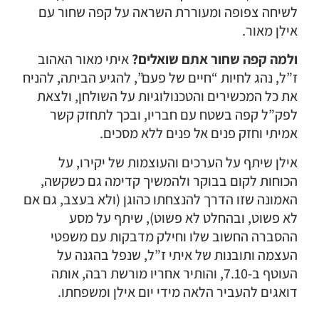
לשיחה צפופה ומעוררת השראה על קפה שחור עם
אילן מאור.
ולמה קפה שחור אתם שואלים?
איתי מאור האהוב
ז”ל, נהג לחיות “חיים של פעם”, להגיע הביתה, להניח
את כל המכשירים והטכנולוגיות על השולחן, ולצאת
לפק”ל קפה בשטח עם חבריו, ובכך לתחזק קשר
אמיתי וחזק פנים אל פנים ללא מסכים.
אילן שיתף על הערכים והעוצמות של יקירו, על
הכוחות לקום בבוקר ולהמשיך קדימה גם כשקשה,
האמונה שזו הדרך להנצחתו כהוגן (ולא בעצב, גם אם
לא פשוט, ובהחלט לא פשוט), שיתף על מסע
ההסברה החשוב שלו וחילק מדבקות עם משפטי
העצמה ותובנות של איתי ז”ל, שנפל בהגנה על
העוטף ב-7.10, והותיר אחריו מורשת רבה, אותה
דואגים להעביר הלאה מידי יום אילן ומשפחתו.