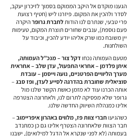
הגענו מוקדם אל היקב הממוקם בסמוך לזיכרון יעקב,
לסדר ולהכין את המקום. פיזרנו ליש (חטיף רצועת
פרי טבעי, שנתרם לנו הודות
לחברת גרופר
היקרה
פעם נוספת), ענבים שחורים תוצרת המקום, טעימות
יין משובח כמו שרק אליהו יודע להכין, וכיבוד על
השולחנות.
מטעם העמותה נכחו
דקל צור – מנכ”ל העמותה,
איתן פלדמן – אחראי התפעול, עדן שלב – אחראית
מערך הליוויים הפרטניים, נועה וייסמן – עובדת
סוציאלית שחוברת בהדרגה לסייע לעדן, ופז סבג
–
אותה הכרנו עוד לא מזמן כאשת הקשר שלנו מול
גרופר שלא מפסיקה לתרום לנו, ולאחרונה הצטרפה
אלינו כמנהלת השיווק החדשה שלנו.
כשהגיעו
חברי צוות פז, מלווים באהרון איפריימוב
–
חבר הצוות שלאחרונה הצטרף אלינו גם כן כמתנדב
בעמותה (לא לפני שנקרא אל הדגל למילואים), ישבנו