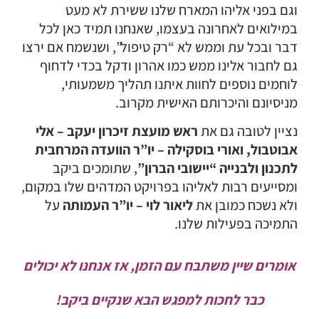
וגם בפני אליהו המארח שלנו ששירת לא מעט
במילואים לאחרונה בעצמו, שאנחנו תמיד כאן לכל
דבר ובכל עת וממש לא “רק טיפול”, ושנשמח אם ירצו
גם לחבור אלינו ממש כמו אהרון ודקל בכדי לדחוף
לוחמים נוספים לחוות איתנו תהליך משמעותי,
מניסיונם והיכרותם האישית מקרוב.
נציין לטובה גם את
ראש מועצת זיכרון יעקב – אלי
אבוטבול, ואורי בוסקילה – יו”ר
הוועדה המרחבית
לתכנון ולבנייה “יישובי הברון”
, שתומכים ביקב
ומסייעים רבות לאליהו בפרויקט המדהים שלו במקום,
ולא נשכח כמובן את
ליאור לוי – יו”ר העמותה
על
התמיכה בפעילות שלנו.
אומרים שיין משתבח עם הזמן, אז אנחנו לא יכולים
כבר לחכות למפגש הבא שנקיים ביקב!