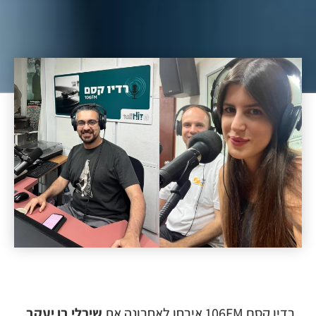
רדיו קסם 106FM
אירחו לאחרונה את
שירלי בן יעקב
,