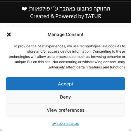
תחזוקה פרובונו באהבה ע״י פולפאוור! ❤️
Created & Powered by TATUR
Manage Consent
To provide the best experiences, we use technologies like cookies to
store and/or access device information. Consenting to these
technologies will allow us to process data such as browsing behavior or
unique IDs on this site. Not consenting or withdrawing consent, may
adversely affect certain features and functions.
Accept
Deny
פתח סר
View preferences
מסמכים רגולטוריים