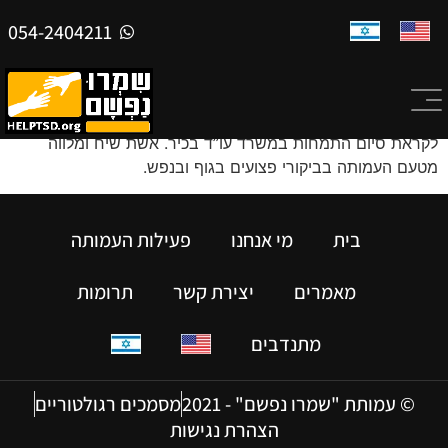
054-2404211
שני רייך
לקראת סיום התמחות במשרד עו”ד בכיר. אשת שיח ומלווה
מטעם העמותה בביקורי פצועים בגוף ובנפש.
בית
מי אנחנו
פעילות העמותה
מאמרים
יצירת קשר
תרומות
מתנדבים
© עמותת "שמרו נפשם" - 2021
מסמכים רגולטוריים
הצהרת נגישות