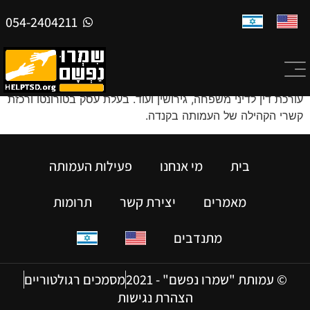
054-2404211
שלי שטרן
עורכת דין לדיני משפחה, גירושין ועוד. בעלת עסק בטורונטו ורכזת
קשרי הקהילה של העמותה בקנדה.
בית
מי אנחנו
פעילות העמותה
מאמרים
יצירת קשר
תרומות
מתנדבים
© עמותת "שמרו נפשם" - 2021
מסמכים רגולטוריים
הצהרת נגישות