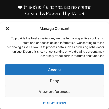
תחזוקה פרובונו באהבה ע״י פולפאוור! ❤️
Created & Powered by TATUR
Manage Consent
To provide the best experiences, we use technologies like cookies to
store and/or access device information. Consenting to these
technologies will allow us to process data such as browsing behavior or
unique IDs on this site. Not consenting or withdrawing consent, may
adversely affect certain features and functions.
Accept
Deny
פתח סר
View preferences
מסמכים רגולטוריים