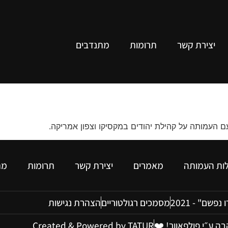
יצירת קשר
תרומות
מתנדבים
 העמותה על קהילת יהודים במקסיקו וצפון אמריקה.
לות העמותה
מאמרים
יצירת קשר
תרומות
מת
שם" - 2021
מסמכים רגולטוריים
הצהרת נגישות
ה ע״י פולפאוור! ❤️
Created & Powered by TATUR